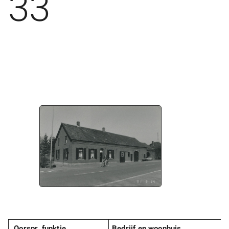
33
Oorspr. funktie
Bedrijf en woonhuis