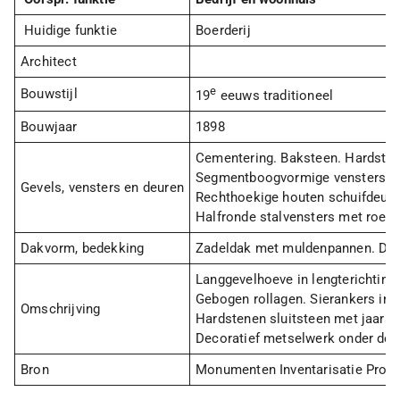
Huidige funktie
Boerderij
Architect
e
Bouwstijl
19
eeuws traditioneel
Bouwjaar
1898
Cementering. Baksteen. Hardstee
Segmentboogvormige vensters en 
Gevels, vensters en deuren
Rechthoekige houten schuifdeur
Halfronde stalvensters met roedev
Dakvorm, bedekking
Zadeldak met muldenpannen. Dak
Langgevelhoeve in lengterichting
Gebogen rollagen. Sierankers in 
Omschrijving
Hardstenen sluitsteen met jaaraa
Decoratief metselwerk onder de 
Bron
Monumenten Inventarisatie Proje