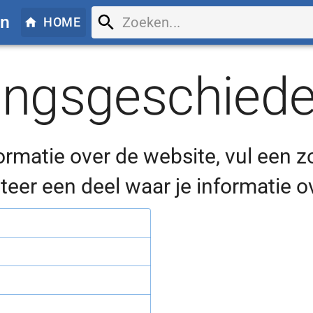
en
HOME
ngsgeschiede
ormatie over
de website
, vul een 
cteer een deel waar je informatie o