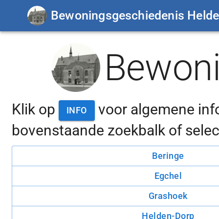
Bewoningsgeschiedenis Held
Bewoni
Klik op
voor algemene inf
INFO
bovenstaande zoekbalk
of sele
Beringe
Egchel
Grashoek
Helden-Dorp