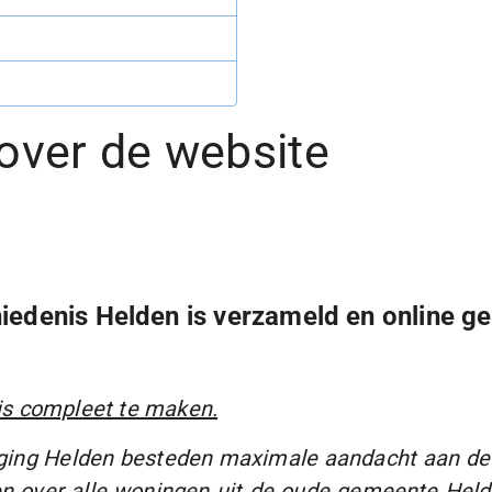
over
de website
edenis Helden is verzameld en online ge
is compleet te maken.
ging Helden besteden maximale aandacht aan de 
n over alle woningen uit de oude gemeente Helden